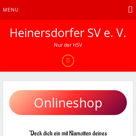
Skip
MENU
to
content
Heinersdorfer SV e. V.
Nur der HSV
Onlineshop
"Deck dich ein mit Klamotten deines