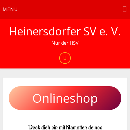
Skip
MENU
to
content
Heinersdorfer SV e. V.
Nur der HSV
Onlineshop
"Deck dich ein mit Klamotten deines