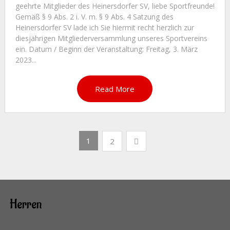
geehrte Mitglieder des Heinersdorfer SV, liebe Sportfreunde!
Gemäß § 9 Abs. 2 i. V. m. § 9 Abs. 4 Satzung des
Heinersdorfer SV lade ich Sie hiermit recht herzlich zur
diesjährigen Mitgliederversammlung unseres Sportvereins
ein. Datum / Beginn der Veranstaltung: Freitag, 3. März
2023...
Read More
Seitennummerierung
1
2
der
Beiträge
Herren