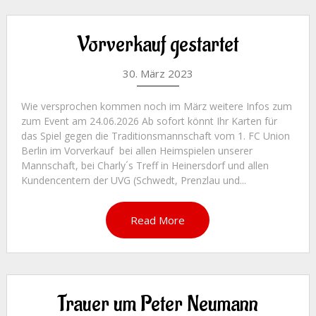
Vorverkauf gestartet
30. März 2023
Wie versprochen kommen noch im März weitere Infos zum
zum Event am 24.06.2026 Ab sofort könnt Ihr Karten für
das Spiel gegen die Traditionsmannschaft vom 1. FC Union
Berlin im Vorverkauf bei allen Heimspielen unserer
Mannschaft, bei Charly´s Treff in Heinersdorf und allen
Kundencentern der UVG (Schwedt, Prenzlau und...
Read More
Trauer um Peter Neumann